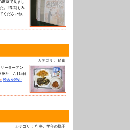
の教室で見まし
た。2学期もみ
来てくださいね。
カテゴリ： 給食
 サーターアン
豚汁 7月15日
»
続きを読む
カテゴリ： 行事、学年の様子