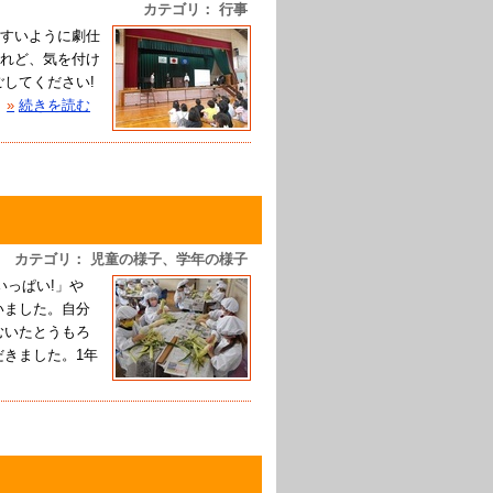
カテゴリ： 行事
すいように劇仕
れど、気を付け
してください!
»
続きを読む
カテゴリ： 児童の様子、学年の様子
いっぱい!」や
いました。自分
むいたとうもろ
だきました。1年