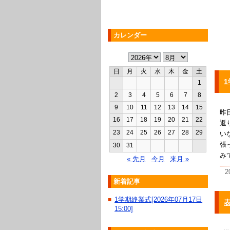
カレンダー
日
月
火
水
木
金
土
1
2
3
4
5
6
7
8
9
10
11
12
13
14
15
昨
16
17
18
19
20
21
22
返
23
24
25
26
27
28
29
い
張
30
31
み
« 先月
今月
来月 »
2
新着記事
1学期終業式[2026年07月17日
■
15:00]