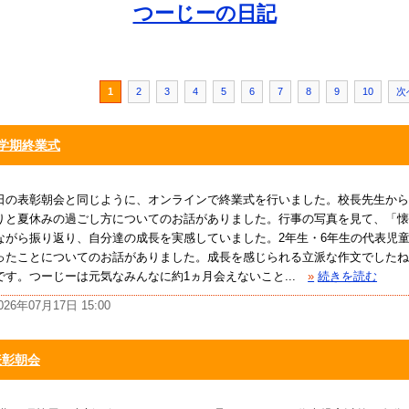
つーじーの日記
1
2
3
4
5
6
7
8
9
10
次
1学期終業式
日の表彰朝会と同じように、オンラインで終業式を行いました。校長先生から
りと夏休みの過ごし方についてのお話がありました。行事の写真を見て、「懐
ながら振り返り、自分達の成長を実感していました。2年生・6年生の代表児童
ったことについてのお話がありました。成長を感じられる立派な作文でしたね
です。つーじーは元気なみんなに約1ヵ月会えないこと...
»
続きを読む
026年07月17日 15:00
表彰朝会