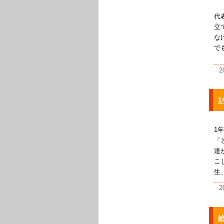
代
立
な
で
2
1
「
達
こ
生
2
給