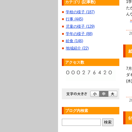
1
カテゴリ (記事数)
た
学校の様子 (187)
■
ん
行事 (445)
■
児童の様子 (129)
■
2
学年の様子 (88)
■
給食 (146)
■
地域紹介 (22)
■
給
アクセス数
7
ダ
(
2
ブログ内検索