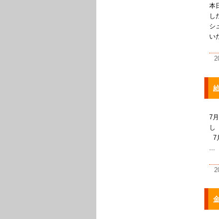
本
し
シ
い
2
給
7
し
7
...
2