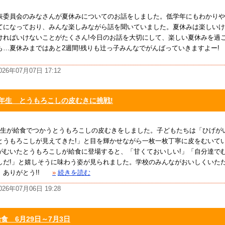
表委員会のみなさんが夏休みについてのお話をしました。低学年にもわかりや
てになっており、みんな楽しみながら話を聞いていました。夏休みは楽しいけ
ければいけないことがたくさん!今日のお話を大切にして、楽しい夏休みを過ご
も…夏休みまではあと2週間!残りも辻っ子みんなでがんばっていきますよー!
026年07月07日 17:12
1年生 とうもろこしの皮むきに挑戦!
年生が給食でつかうとうもろこしの皮むきをしました。子どもたちは「ひげが
とうもろこしが見えてきた!」と目を輝かせながら一枚一枚丁寧に皮をむいて
がむいたとうもろこしが給食に登場すると、「甘くておいしい!」「自分達で
しだ!」と嬉しそうに味わう姿が見られました。学校のみんながおいしくいた
、ありがとう!!
»
続きを読む
026年07月06日 19:28
食 6月29日～7月3日