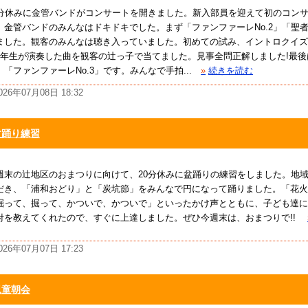
0分休みに金管バンドがコンサートを開きました。新入部員を迎えて初のコン
、金管バンドのみんなはドキドキでした。まず「ファンファーレNo.2」「聖
ました。観客のみんなは聴き入っていました。初めての試み、イントロクイズ
6年生が演奏した曲を観客の辻っ子で当てました。見事全問正解しました!最
」「ファンファーレNo.3」です。みんなで手拍...
»
続きを読む
026年07月08日 18:32
盆踊り練習
週末の辻地区のおまつりに向けて、20分休みに盆踊りの練習をしました。地
だき、「浦和おどり」と「炭坑節」をみんなで円になって踊りました。「花火
掘って、掘って、かついで、かついで」といったかけ声とともに、子ども達に
付を教えてくれたので、すぐに上達しました。ぜひ今週末は、おまつりで!!
026年07月07日 17:23
児童朝会