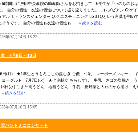
日6時間目に戸田中央産院の助産師さんをお招きして、6年生が「いのちのお
た。 自分の個性、友達の個性について振り返りました。 L:レズビアン G:ゲイ 
ュアル T:トランスジェンダー Q:クエスチョニング LGBTQという言葉を初
たそうです。 自分の個性も友達の個性も...
»
続きを読む
026年07月14日 16:22
食 7月6日～10日
月6日(月) ★1年生とうもろこしの皮むき ご飯 牛乳 マーボーズッキーニ
 ヨーグルト 7月7日(火) ★七夕献立 ちらしずし 牛乳 さばの塩焼き 
月8日(水) ごま汁肉うどん 地粉うどん 牛乳 夏野菜と大豆のから揚げ 
»
続きを読む
026年07月10日 15:05
金管バンドミニコンサート