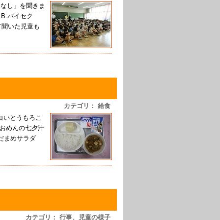
はなし」を聞きま
B:バイセク
めて聞いた児童も
カテゴリ： 給食
 白いとうもろこ
うおめんの七夕汁
えだまめサラダ
カテゴリ： 行事、児童の様子