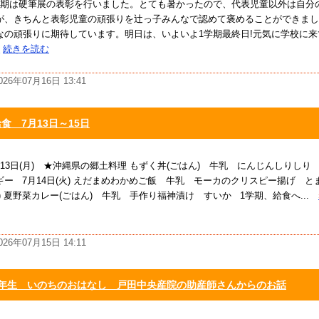
学期は硬筆展の表彰を行いました。とても暑かったので、代表児童以外は自分
が、きちんと表彰児童の頑張りを辻っ子みんなで認めて褒めることができまし
なの頑張りに期待しています。明日は、いよいよ1学期最終日!元気に学校に
»
続きを読む
026年07月16日 13:41
食 7月13日～15日
月13日(月) ★沖縄県の郷土料理 もずく丼(ごはん) 牛乳 にんじんしりしり
ギー 7月14日(火) えだまめわかめご飯 牛乳 モーカのクリスピー揚げ とま
水) 夏野菜カレー(ごはん) 牛乳 手作り福神漬け すいか 1学期、給食へ...
026年07月15日 14:11
6年生 いのちのおはなし 戸田中央産院の助産師さんからのお話