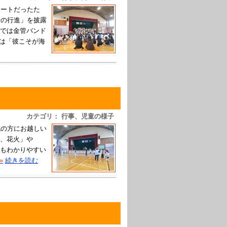
サートだったた
者の行進」を披露
では金管バンド
後は「彼こそが海
カテゴリ： 行事、児童の様子
域の方にお越しい
、花火」や
もわかりやすい
»
続きを読む