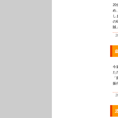
2
め
し
の
賊
2
今
た
「
振
2