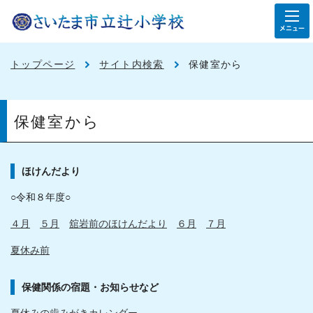
メニュー
トップページ
サイト内検索
保健室から
保健室から
ほけんだより
○令和８年度○
４月
５月
舘岩前のほけんだより
６月
７月
夏休み前
保健関係の宿題・お知らせなど